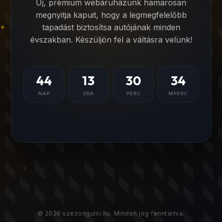
Új, prémium webáruházunk hamarosan
megnyitja kapuit, hogy a legmegfelelőbb
tapadást biztosítsa autójának minden
évszakban. Készüljön fel a váltásra velünk!
44
13
30
34
NAP
ÓRA
PERC
MPERC
© 2026 szezongumi.hu. Minden jog fenntartva.